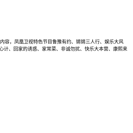
内容，凤凰卫视特色节目鲁豫有约、锵锵三人行、娱乐大风
人心计、回家的诱惑、家常菜、非诚勿扰、快乐大本营、康熙来