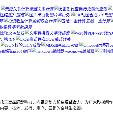
亲戚关系计算
历史朝代查询
图片压缩
图片黑白化
GIF动
算
投资收益计算
五险一金计算
字节数换算
文本比较
文字转拼音
Word转PD
PT转PDF
Excel格式转换
JSON校验
MD5加密
U
base64编码
markdown编辑器
托二更品牌影响力、内容原创力和渠道整合力，为广大影视创作
内容、技术、发行、用户、营销的全域生态圈。