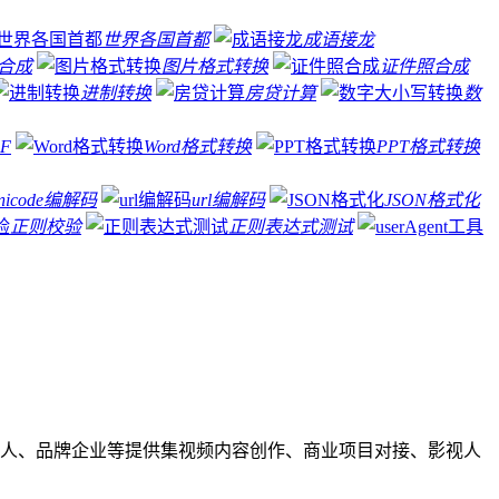
世界各国首都
成语接龙
图合成
图片格式转换
证件照合成
进制转换
房贷计算
数
F
Word格式转换
PPT格式转换
nicode编解码
url编解码
JSON格式化
正则校验
正则表达式测试
人、品牌企业等提供集视频内容创作、商业项目对接、影视人