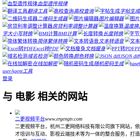
血型遗传规律
翻译工具
高校查询
字帖生成
二维码生成器
图片编辑器
房贷利率调整计算器
温度换
字大小写转换
BMI计算
长度转换
简体繁体转换
文本转语音
Excel转PDF
文档瘦身
P
域名检测
颜色转换
JSON diff
在线加解密
随机密码生成
userAgent工具
登录
与 电影 相关的网站
二更视频平台
www.ergengtv.com
二更视频平台，杭州二更网络科技有限公司旗下网站，依
才培训与互动、影视云端技术等为一体的整合服务，打造