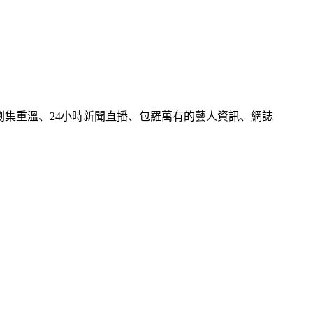
視、劇集重溫、24小時新聞直播、包羅萬有的藝人資訊、網誌