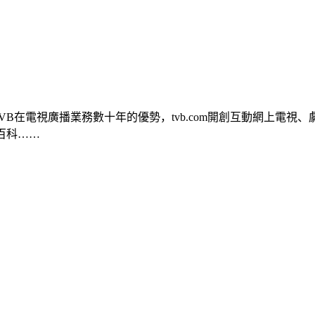
TVB在電視廣播業務數十年的優勢，tvb.com開創互動網上電
百科……